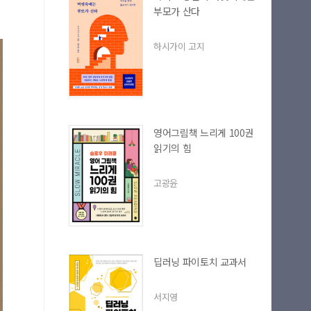
부모가 산다
하시가이 고지
영어그림책 느리게 100권
읽기의 힘
고광윤
딥러닝 파이토치 교과서
서지영