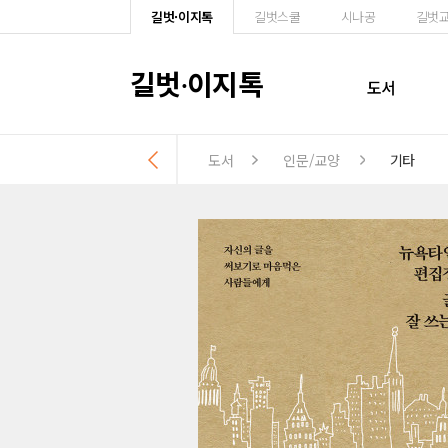
길벗·이지톡
길벗스쿨
시나공
길벗
길벗
이지톡
·
도서
도서
인문/교양
기타