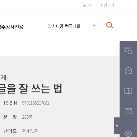
로그인
회원가입
1.
일본어 무작정 따라하기 완전판
교수강사전용
2.
시나공 컴퓨터활용능력 2급
3.
일본어 무작정 따라하기
4.
시나공
5.
일본어 무작정 따라하기 MP3
6.
일본어
7.
일본어 문법 무작정 따라하기
에게
8.
무작정따라하기
글을 잘 쓰는 법
9.
영어회화 핵심패턴 233 MP3
10.
THE
I S B N
9791165217082
분 량
288쪽
난 이 도
관계없음