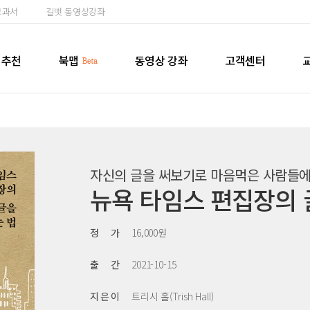
교과서
길벗 동영상강좌
추천
북맵
동영상 강좌
고객센터
자신의 글을 써보기로 마음먹은 사람들
뉴욕 타임스 편집장의 
정 가
16,000원
출 간
2021-10-15
지 은 이
트리시 홀(Trish Hall)