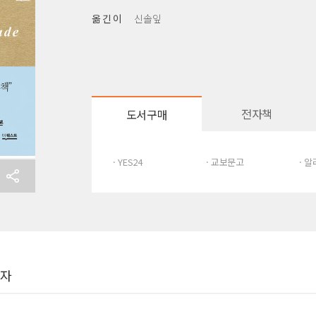
옮 긴 이
신솔잎
전자책
도서구매
· YES24
· 교보문고
· 
여자