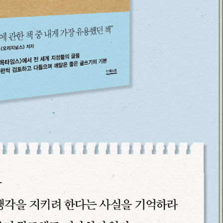
내용 문의
오류 제보
*
도서
뉴욕 타임스 편집장의 글을 잘 쓰는 법
내 서재
도서
뉴욕 타임스 편집장의 글을 잘 쓰는 법
N
구매 인증 도서
관심 도서
기호
*
 쪽
* 여러 쪽이면 쉼표(,)로 구분해서 입력하세요.
기호 확인하는 방법
*
 :
 뒷표지 아래쪽에 있는 바코드의 오른쪽 위 숫자