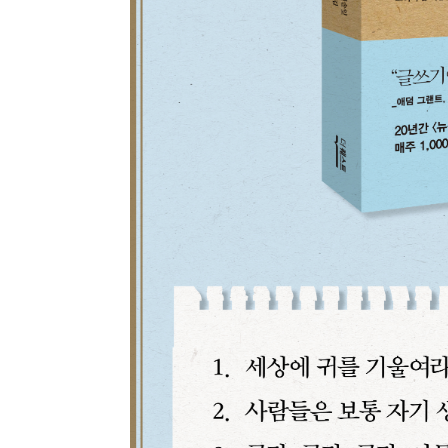
종류
인증
알림 메시지
문의
ISB
부가
문의
부가
제목
종이책
도서