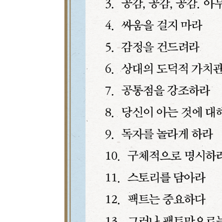
최근 이용 자료
내용
전자책
전자책
첨부
분에 표
내 문의/답변