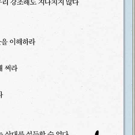
URL 복사
*
(eBook) :
동영상 강좌
 앞 또는 뒷부분의 판권면 (발행인, 담당 편집자 등을 표시하는 곳) 중 ISB
파일
찾아보
기(예: 979-11-6050-407-1 05320로 된 곳의 뒤 다섯 자리 숫자 05320)
* 첨부파일은 10M 이내만 가능
등록
문의하기