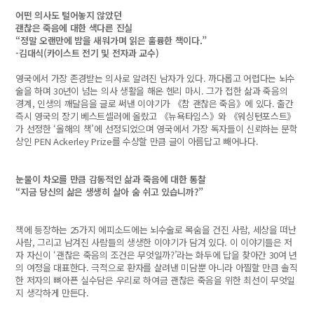
어떤 의사도 털어놓지 않았던
괜찮은 죽음에 대한 색다른 진실
“정말 오랜만에 밤을 새워가며 읽은 훌륭한 책이다.”
-김대식(카이스트 전기 및 전자과 교수)
영국에서 가장 존경받는 의사로 알려진 남자가 있다. 까다롭고 어렵다는 뇌수
술을 하며 30년이 넘는 의사 생활을 해온 헨리 마시. 그가 접한 삶과 죽음의
경계, 인생의 깨달음을 글로 써낸 이야기가 《참 괜찮은 죽음》에 있다. 출간
즉시 영국의 장기 베스트셀러에 올랐고 《뉴욕타임스》와 《워싱턴포스트》
가 선정한 ‘올해의 책’에 선정되었으며 영국에서 가장 독자들이 신뢰하는 문학
상인 PEN Ackerley Prize를 수상할 만큼 글이 아름답고 빼어나다.
눈물이 차오를 만큼 감동적인 삶과 죽음에 대한 통찰
“지금 당신의 삶은 생생히 살아 숨 쉬고 있습니까?”
책에 등장하는 25가지 에피소드에는 뇌수술로 목숨을 건진 사람, 세상을 떠난
사람, 그리고 남겨진 사람들의 생생한 이야기가 담겨 있다. 이 이야기들은 저
자 자신이 ‘괜찮은 죽음의 조건은 무엇일까?’라는 화두에 답을 찾아간 30여 년
의 여정을 대표한다. 극적으로 환자를 살려낸 미담뿐 아니라 아찔할 만큼 솔직
한 저자의 뼈아픈 실수담은 우리로 하여금 괜찮은 죽음을 위한 최선이 무엇일
지 생각하게 만든다.