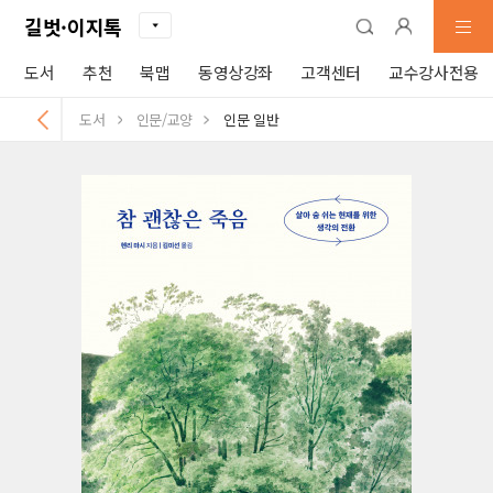
길벗·이지톡
도서
추천
북맵
동영상강좌
고객센터
교수강사전용
도서
인문/교양
인문 일반