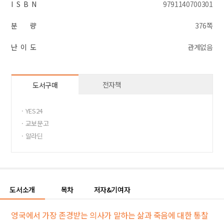
I S B N
9791140700301
분 량
376쪽
난 이 도
관계없음
전자책
도서구매
· YES24
· 교보문고
· 알라딘
도서소개
목차
저자&기여자
영국에서 가장 존경받는 의사가 말하는 삶과 죽음에 대한 통찰