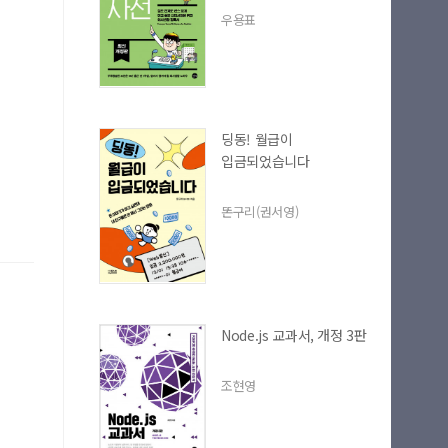
우용표
마이길벗
딩동! 월급이
입금되었습니다
똔구리(권서영)
최근 열람 도서
Node.js 교과서, 개정 3판
조현영