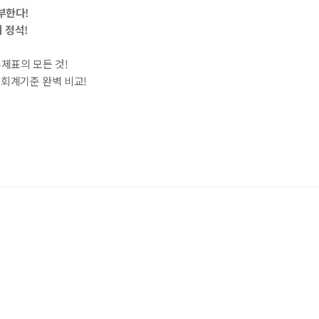
부한다!
 정석!
제표의 모든 것!
회계기준 완벽 비교!
내용 문의
오류 제보
*
도서
재무제표 무작정 따라하기
내 서재
도서
재무제표 무작정 따라하기
N
구매 인증 도서
관심 도서
기호
*
 쪽
* 여러 쪽이면 쉼표(,)로 구분해서 입력하세요.
기호 확인하는 방법
*
 :
 뒷표지 아래쪽에 있는 바코드의 오른쪽 위 숫자
URL 복사
*