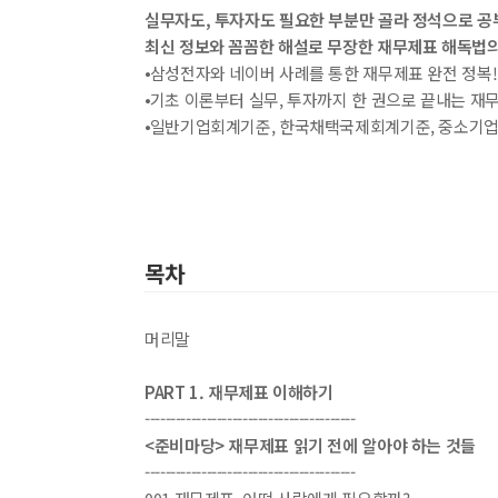
실무자도, 투자자도 필요한 부분만 골라 정석으로 공
최신 정보와 꼼꼼한 해설로 무장한 재무제표 해독법의
⦁삼성전자와 네이버 사례를 통한 재무제표 완전 정복!
⦁기초 이론부터 실무, 투자까지 한 권으로 끝내는 재무
⦁일반기업회계기준, 한국채택국제회계기준, 중소기업
종류
인증
알림 메시지
문의
ISB
부가
문의
목차
부가
머리말
제목
종이책
도서
PART 1. 재무제표 이해하기
최근 이용 자료
-----------------------------------------
<준비마당> 재무제표 읽기 전에 알아야 하는 것들
내용
-----------------------------------------