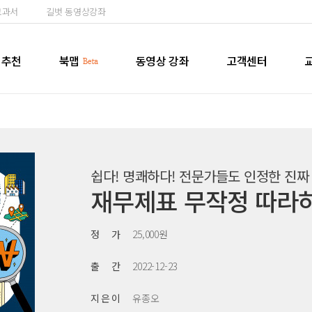
교과서
길벗 동영상강좌
추천
북맵
동영상 강좌
고객센터
쉽다! 명쾌하다! 전문가들도 인정한 진짜
재무제표 무작정 따라
정 가
25,000원
출 간
2022-12-23
지 은 이
유종오