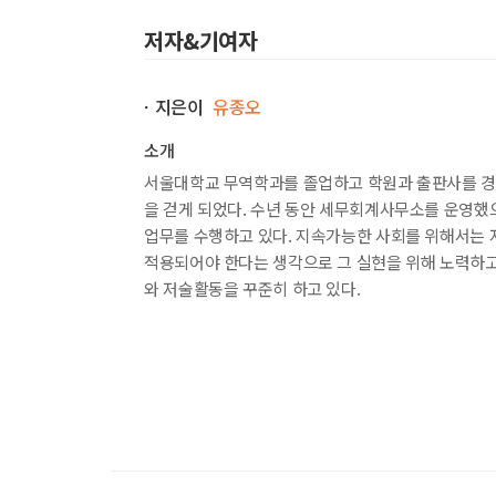
<둘째마당> 재무제표 2요소/손익계산서
-----------------------------------------
저자&기여자
014 손익계산서 작성원칙과 읽는 방법
015 매출총이익, 영업이익
ㆍ지은이
유종오
016 계속사업이익, 중단사업이익, 당기순이익
소개
-----------------------------------------
서울대학교 무역학과를 졸업하고 학원과 출판사를 경영
<셋째마당> 재무제표 3요소/현금흐름표
을 걷게 되었다. 수년 동안 세무회계사무소를 운영했
-----------------------------------------
업무를 수행하고 있다. 지속가능한 사회를 위해서는 
017 현금흐름표 이해하기
적용되어야 한다는 생각으로 그 실현을 위해 노력하고 
와 저술활동을 꾸준히 하고 있다.
-----------------------------------------
<넷째마당> 재무제표 4요소/자본변동표
-----------------------------------------
018 자본변동표 이해하기
-----------------------------------------
<다섯째마당> 재무제표 5요소/재무제표의 주석
-----------------------------------------