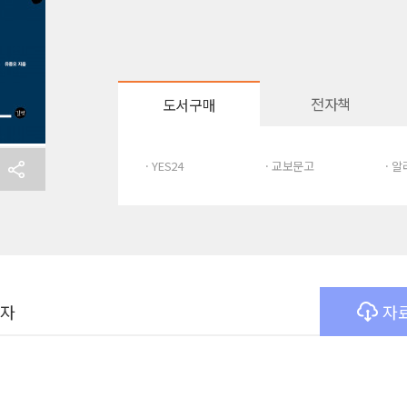
전자책
도서구매
· YES24
· 교보문고
· 
여자
자