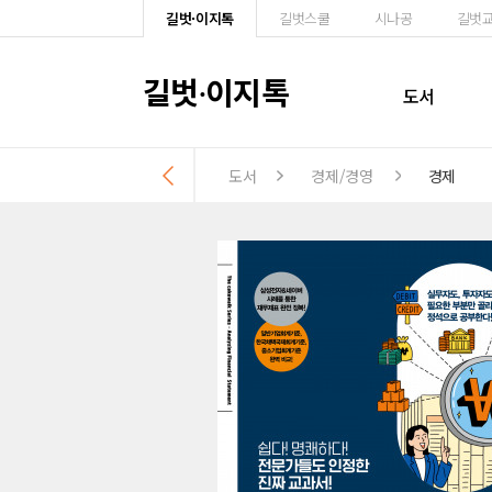
길벗·이지톡
길벗스쿨
시나공
길벗
길벗
이지톡
·
도서
도서
경제/경영
경제