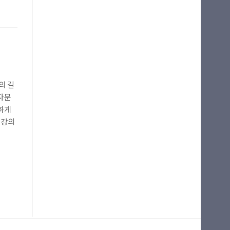
의 길
자문
하게
 강의