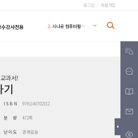
로그인
회원가입
1.
일본어 무작정 따라하기 완전판
2.
시나공 컴퓨터활용능력 2급
교수강사전용
3.
일본어 무작정 따라하기
4.
시나공
5.
일본어 무작정 따라하기 MP3
6.
일본어 문법 무작정 따라하기
7.
일본어
 교과서!
8.
THE
하기
9.
무작정따라하기
10.
영어회화 핵심패턴 233 MP3
I S B N
9791140702312
분 량
472쪽
난 이 도
관계없음