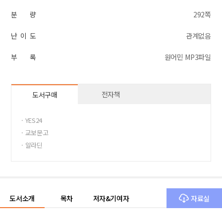
분 량
292쪽
난 이 도
관계없음
부 록
원어민 MP3파일
전자책
도서구매
· YES24
· 교보문고
· 알라딘
도서소개
목차
저자&기여자
자료실