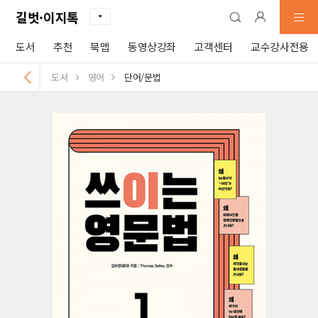
길벗·이지톡
도서
추천
북맵
동영상강좌
고객센터
교수강사전용
도서
영어
단어/문법