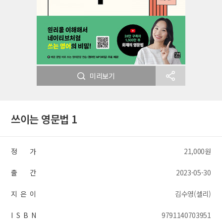
미리보기
쓰이는 영문법 1
정 가
21,000원
출 간
2023-05-30
지 은 이
김수영(셀리)
I S B N
9791140703951