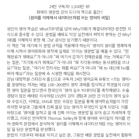
24만 구독자! 1,500만 뷰!
화제의 영문법 강의 드디어 책으로 출간!!
{원리를 이해해서 네이티브처럼 쓰는 영어의 비밀}
성인의 영어 학습은 What?(무엇)을 넘어 Why?(왜)가 해결되어야만 완전한 지
식으로 흡수할 수 있다. 문법을 배워도 막상 실전에서 써먹지 못하는 건 Why?
(왜)를 이해하지 못한 채 그냥 공식만 암기했기 때문이다.
이 책은 “왜 여기에 이 문법 규칙을 적용해야 하는지’ 영어의 원리를 명쾌하게
이해 시켜서 영어회화와 영작에 실제로 ‘쓰이는 영문법’을 배울 수 있다. “현
재완료가 뭐예요?”가 아니라 “왜 여기서 갑자기 현재완료를 쓰는 거예요?”라
는 질문, “지각동사가 뭐예요?”가 아니라 “왜 지각동사에는 동사원형을 쓰나
요?”라는 질문, “여기서 전치사는 뭐를 써요?”가 아니라 “왜 to 대신에 for를
써야 해요?”라는 질문에 속 시원한 해답을 제시한다.
강남 대형학원 스타강사 출신으로 구독자 24만 영어교육 유튜브 <쓰는 영어>
를 운영하는 저자는 매일 100~200편의 영작 과제를 첨삭하고 학생들의 다양
한 영어 질문을 받으면서 한국인의 ‘영어 실수 빅데이터’를 축적해왔다. 수술
경험이 많은 베테랑 의사처럼 15년의 강의 경험과 20만 건 이상의 영어 실수
와 수업시간, 이메일, SNS로 받은 수많은 질문을 통해 영어학습자들이 가장
취약한 부분과 그들에게 진짜 쓸모 있는 영어가 무엇인지 알게 되었다. 이를
바탕으로 ‘영어를 말하고 쓸 때 진짜 쓰이는 영문법’을 모아 쉽고 자세하게 정
리했고, 미국인 언어학자 Thomas Selley와 함께 영어와 우리말의 차이를 언
어·문화적 관점에서 분석하여 ‘원리를 이해해서 네이티브처럼 쓰는 영어의 비
밀’을 담은 문법책을 완성했다.
문법의 기초부터 제대로 익히고 싶은 분, 그동안 배운 문법을 실전에서 활용하