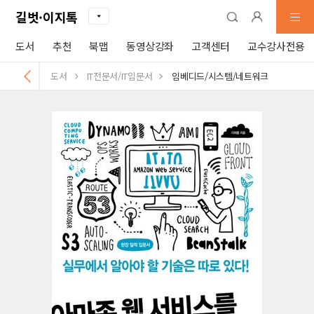
길벗·이지톡
도서
추천
북맵
동영상강좌
고객센터
교수강사전용
도서
IT전문서/IT입문서
임베디드/시스템/네트워크