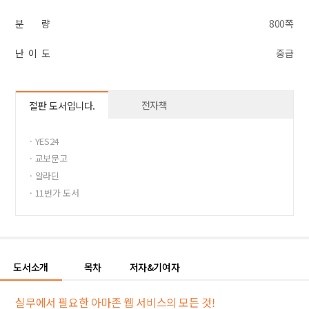
분 량
800쪽
난 이 도
중급
전자책
절판 도서입니다.
· YES24
· 교보문고
· 알라딘
· 11번가 도서
· 반디앤루니스
도서소개
목차
저자&기여자
실무에서 필요한 아마존 웹 서비스의 모든 것!