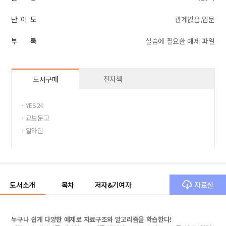
난 이 도
관계없음,입문
부 록
실습에 필요한 예제 파일
전자책
도서구매
· YES24
· 교보문고
· 알라딘
도서소개
목차
저자&기여자
자료실
누구나 쉽게 다양한 예제로 자료구조와 알고리즘을 학습한다!