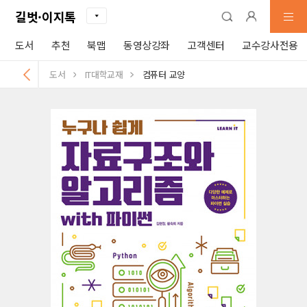
길벗·이지톡
도서
추천
북맵
동영상강좌
고객센터
교수강사전용
도서
IT대학교재
컴퓨터 교양