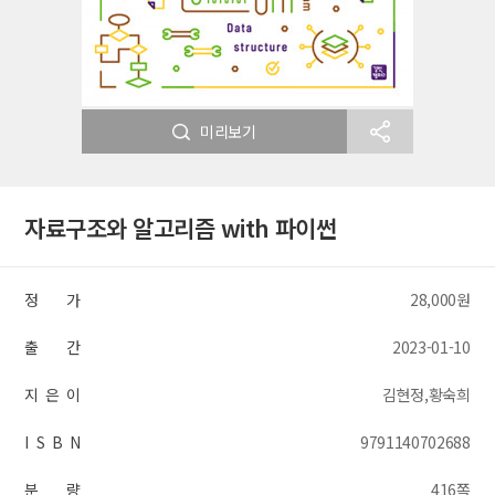
미리보기
자료구조와 알고리즘 with 파이썬
정 가
28,000원
출 간
2023-01-10
지 은 이
김현정,황숙희
I S B N
9791140702688
분 량
416쪽