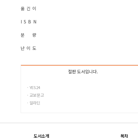
옮 긴 이
I S B N
분 량
난 이 도
절판 도서입니다.
· YES24
· 교보문고
· 알라딘
도서소개
목차