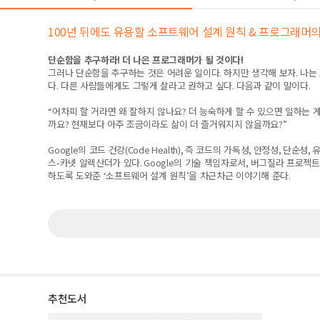
100년 뒤에도 유용할 소프트웨어 설계 원칙 & 프로그래머의
단순함을 추구하라
!
더 나은 프로그래머가 될 것이다
!
그러나 단순함을 추구하는 것은 어려운 일이다
.
하지만 생각해 보자
.
나는
다
.
다른 사람들에게도 그렇게 살라고 권하고 싶다
.
다음과 같이 말이다
.
“
어차피 할 거라면 왜 잘하지 않나요
?
더 능숙하게 할 수 있으면 일하는 
까요
?
현재보다 아주 조금이라도 삶이 더 즐거워지지 않을까요
?”
Google
의 코드 건강
(Code Health),
즉 코드의 가독성
,
안정성
,
단순성
,
유
스
-
카넷 알렉산더가 있다
. Google
의 기술 책임자로서
,
버그질라 프로젝트
하도록 도와준
‘
소프트웨어 설계 원칙
’
을 차근차근 이야기해 준다
.
추천도서