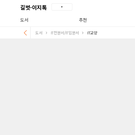
길벗·이지톡
도서
추천
도서
IT전문서/IT입문서
IT교양