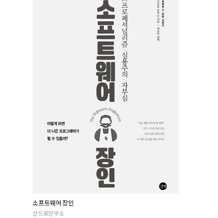
소프트웨어 장인
산드로만쿠소