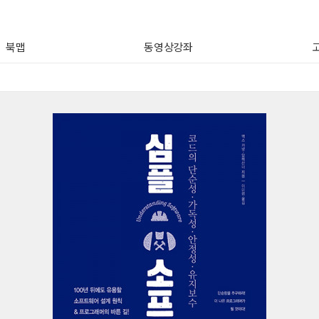
북맵
동영상강좌